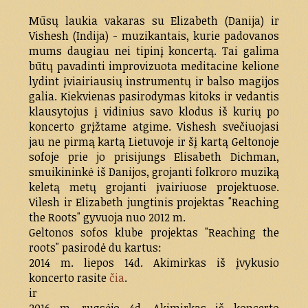
Mūsų laukia vakaras su Elizabeth (Danija) ir
Vishesh (Indija) - muzikantais, kurie padovanos
mums daugiau nei tipinį koncertą. Tai galima
būtų pavadinti improvizuota meditacine kelione
lydint įviairiausių instrumentų ir balso magijos
galia. Kiekvienas pasirodymas kitoks ir vedantis
klausytojus į vidinius savo klodus iš kurių po
koncerto grįžtame atgime. Vishesh svečiuojasi
jau ne pirmą kartą Lietuvoje ir šį kartą Geltonoje
sofoje prie jo prisijungs Elisabeth Dichman,
smuikininkė iš Danijos, grojanti folkroro muziką
keletą metų grojanti įvairiuose projektuose.
Vilesh ir Elizabeth jungtinis projektas "Reaching
the Roots" gyvuoja nuo 2012 m.
Geltonos sofos klube projektas "Reaching the
roots" pasirodė du kartus:
2014 m. liepos 14d. Akimirkas iš įvykusio
koncerto rasite
čia
.
ir