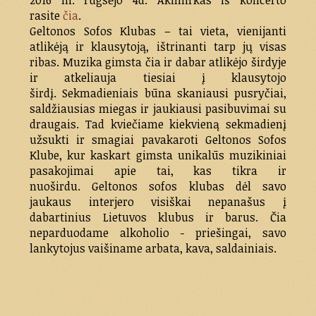
2016 m. rugsėjo 4d. Akimirkas iš koncerto
rasite
čia
.
Geltonos Sofos Klubas – tai vieta, vienijanti
atlikėją ir klausytoją, ištrinanti tarp jų visas
ribas. Muzika gimsta čia ir dabar atlikėjo širdyje
ir atkeliauja tiesiai į klausytojo
širdį. Sekmadieniais būna skaniausi pusryčiai,
saldžiausias miegas ir jaukiausi pasibuvimai su
draugais. Tad kviečiame kiekvieną sekmadienį
užsukti ir smagiai pavakaroti Geltonos Sofos
Klube, kur kaskart gimsta unikalūs muzikiniai
pasakojimai apie tai, kas tikra ir
nuoširdu. Geltonos sofos klubas dėl savo
jaukaus interjero visiškai nepanašus į
dabartinius Lietuvos klubus ir barus. Čia
neparduodame alkoholio - priešingai, savo
lankytojus vaišiname arbata, kava, saldainiais.