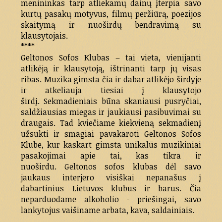
menininkas tarp atliekamų dainų įterpia savo
kurtų pasakų motyvus, filmų peržiūrą, poezijos
skaitymą ir nuoširdų bendravimą su
klausytojais.
****
Geltonos Sofos Klubas – tai vieta, vienijanti
atlikėją ir klausytoją, ištrinanti tarp jų visas
ribas. Muzika gimsta čia ir dabar atlikėjo širdyje
ir atkeliauja tiesiai į klausytojo
širdį. Sekmadieniais būna skaniausi pusryčiai,
saldžiausias miegas ir jaukiausi pasibuvimai su
draugais. Tad kviečiame kiekvieną sekmadienį
užsukti ir smagiai pavakaroti Geltonos Sofos
Klube, kur kaskart gimsta unikalūs muzikiniai
pasakojimai apie tai, kas tikra ir
nuoširdu. Geltonos sofos klubas dėl savo
jaukaus interjero visiškai nepanašus į
dabartinius Lietuvos klubus ir barus. Čia
neparduodame alkoholio - priešingai, savo
lankytojus vaišiname arbata, kava, saldainiais.