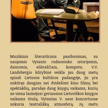
Muzikinis literatūrinis pasibuvimas, su
naujomis Vytauto rudnosiuko istorijomis,
dainomis, eilėraščiais, kompotu. V.V.
Landsbergio kūrybinė veikla jau daug metų
spindi Lietuvos kultūros padangėje, jis yra
sukūręs daugiau nei dvidešimt kino filmų bei
spektaklių, parašęs daug knygų vaikams, kurių
ne viena laimėjusi geriausios Lietuviškos knygos
vaikams titulą. Vytautas V. savo koncertuose
sukuria teatrališką atmosferą. Jų metu