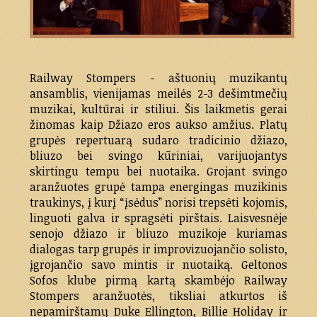
Railway Stompers - aštuonių muzikantų
ansamblis, vienijamas meilės 2-3 dešimtmečių
muzikai, kultūrai ir stiliui. Šis laikmetis gerai
žinomas kaip Džiazo eros aukso amžius. Platų
grupės repertuarą sudaro tradicinio džiazo,
bliuzo bei svingo kūriniai, varijuojantys
skirtingu tempu bei nuotaika. Grojant svingo
aranžuotes grupė tampa energingas muzikinis
traukinys, į kurį “įsėdus” norisi trepsėti kojomis,
linguoti galva ir spragsėti pirštais. Laisvesnėje
senojo džiazo ir bliuzo muzikoje kuriamas
dialogas tarp grupės ir improvizuojančio solisto,
įgrojančio savo mintis ir nuotaiką.
Geltonos
Sofos klube pirmą kartą skambėjo Railway
Stompers aranžuotės, tiksliai atkurtos iš
nepamirštamų Duke Ellington, Billie Holiday ir