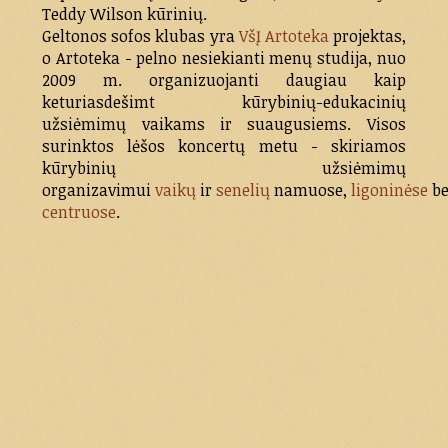
Teddy Wilson kūrinių.
Geltonos sofos klubas yra
VšĮ Artoteka
projektas,
o Artoteka - pelno nesiekianti menų studija, nuo
2009 m. organizuojanti daugiau kaip
keturiasdešimt kūrybinių-edukacinių
užsiėmimų vaikams ir suaugusiems. Visos
surinktos lėšos koncertų metu - skiriamos
kūrybinių užsiėmimų
organizavimui
vaikų
ir
senelių
namuose,
ligoninėse
b
centruose
.