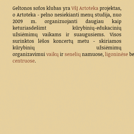
Geltonos sofos klubas yra
VšĮ Artoteka
projektas,
o Artoteka - pelno nesiekianti menų studija, nuo
2009 m. organizuojanti daugiau kaip
keturiasdešimt kūrybinių-edukacinių
užsiėmimų vaikams ir suaugusiems. Visos
surinktos lėšos koncertų metu - skiriamos
kūrybinių užsiėmimų
organizavimui
vaikų
ir
senelių
namuose,
ligoninėse
b
centruose
.