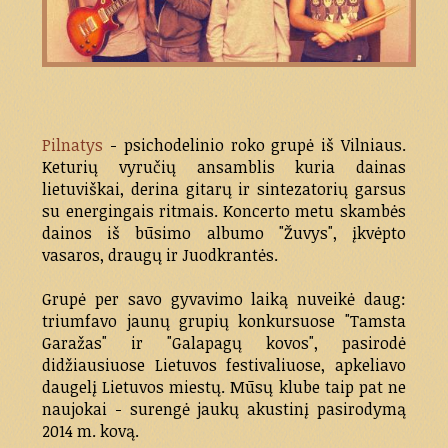
Pilnatys
- psichodelinio roko grupė iš Vilniaus.
Keturių vyručių ansamblis kuria dainas
lietuviškai, derina gitarų ir sintezatorių garsus
su energingais ritmais. Koncerto metu skambės
dainos iš būsimo albumo "Žuvys", įkvėpto
vasaros, draugų ir Juodkrantės.
Grupė per savo gyvavimo laiką nuveikė daug:
triumfavo jaunų grupių konkursuose "Tamsta
Garažas" ir "Galapagų kovos", pasirodė
didžiausiuose Lietuvos festivaliuose, apkeliavo
daugelį Lietuvos miestų. Mūsų klube taip pat ne
naujokai - surengė jaukų akustinį pasirodymą
2014 m. kovą.