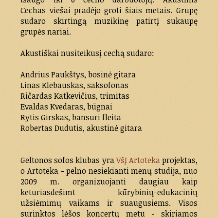
Cechas viešai pradėjo groti šiais metais. Grupę
sudaro skirtingą muzikinę patirtį sukaupę
grupės nariai.
Akustiškai nusiteikusį cechą sudaro:
Andrius Paukštys, bosinė gitara
Linas Klebauskas, saksofonas
Ričardas Katkevičius, trimitas
Evaldas Kvedaras, būgnai
Rytis Girskas, bansuri fleita
Robertas Dudutis, akustinė gitara
Geltonos sofos klubas yra
VšĮ Artoteka
projektas,
o Artoteka - pelno nesiekianti menų studija, nuo
2009 m. organizuojanti daugiau kaip
keturiasdešimt kūrybinių-edukacinių
užsiėmimų vaikams ir suaugusiems. Visos
surinktos lėšos koncertų metu - skiriamos