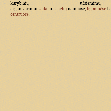
kūrybinių užsiėmimų
organizavimui
vaikų
ir
senelių
namuose,
ligoninėse
b
centruose
.