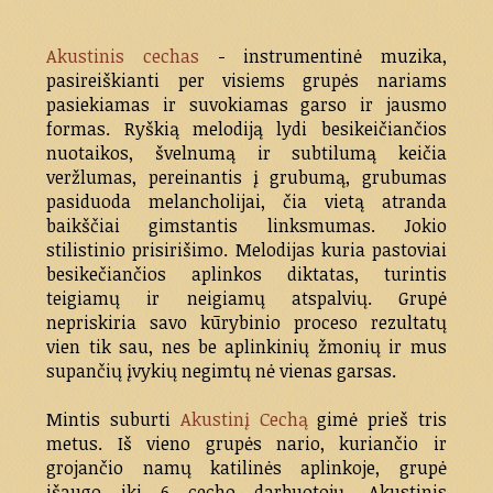
Akustinis cechas
- instrumentinė muzika,
pasireiškianti per visiems grupės nariams
pasiekiamas ir suvokiamas garso ir jausmo
formas. Ryškią melodiją lydi besikeičiančios
nuotaikos, švelnumą ir subtilumą keičia
veržlumas, pereinantis į grubumą, grubumas
pasiduoda melancholijai, čia vietą atranda
baikščiai gimstantis linksmumas. Jokio
stilistinio prisirišimo. Melodijas kuria pastoviai
besikečiančios aplinkos diktatas, turintis
teigiamų ir neigiamų atspalvių. Grupė
nepriskiria savo kūrybinio proceso rezultatų
vien tik sau, nes be aplinkinių žmonių ir mus
supančių įvykių negimtų nė vienas garsas.
Mintis suburti
Akustinį Cechą
gimė prieš tris
metus. Iš vieno grupės nario, kuriančio ir
grojančio namų katilinės aplinkoje, grupė
išaugo iki 6 cecho darbuotojų. Akustinis