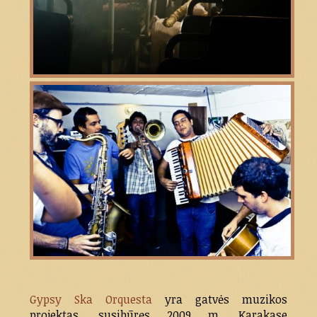
Gypsy Ska Orquesta
yra gatvės muzikos
projektas, susibūręs 2009 m. Karakase