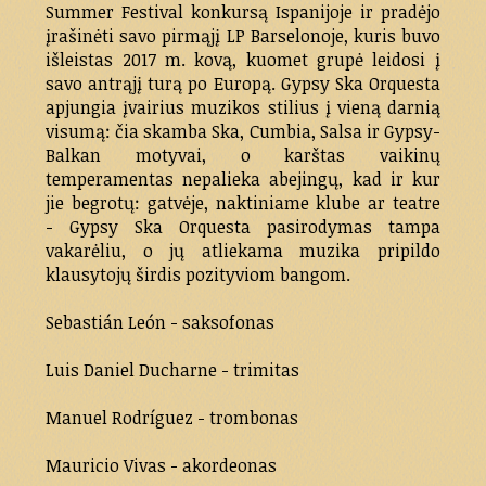
Summer Festival konkursą Ispanijoje ir pradėjo
įrašinėti savo pirmąjį LP Barselonoje, kuris buvo
išleistas 2017 m. kovą, kuomet grupė leidosi į
savo antrąjį turą po Europą. Gypsy Ska Orquesta
apjungia įvairius muzikos stilius į vieną darnią
visumą: čia skamba Ska, Cumbia, Salsa ir Gypsy-
Balkan motyvai, o karštas vaikinų
temperamentas nepalieka abejingų, kad ir kur
jie begrotų: gatvėje, naktiniame klube ar teatre
- Gypsy Ska Orquesta pasirodymas tampa
vakarėliu, o jų atliekama muzika pripildo
klausytojų širdis pozityviom bangom.
Sebastián León - saksofonas
Luis Daniel Ducharne - trimitas
Manuel Rodríguez - trombonas
Mauricio Vivas - akordeonas