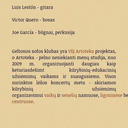
Luis Lestón - gitara
Victor Quero - bosas
Joe García - būgnai, perkusija
Geltonos sofos klubas yra
VšĮ Artoteka
projektas,
o Artoteka - pelno nesiekianti menų studija, nuo
2009 m. organizuojanti daugiau kaip
keturiasdešimt kūrybinių-edukacinių
užsiėmimų vaikams ir suaugusiems. Visos
surinktos lėšos koncertų metu - skiriamos
kūrybinių užsiėmimų
organizavimui
vaikų
ir
senelių
namuose,
ligoninėse
b
centruose
.