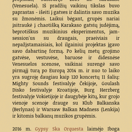
(Venesuela). Iš pradžių vaikinų tikslas buvo
paprastas - išeiti į gatves ir dalintis savo muzika
su žmonėmis. Laikui bėgant, grupės nariai
įsitraukė į chaotišką Karakaso gatvių judėjimą,
beprotiškus muzikinius eksperimentus, jam-
session'us su draugais, praeiviais ir
nepažįstamaisiais, kol ilgainiui projektas įgavo
savo dabartinę formą. Po kelių metų grojimo
gatvėse, vestuvėse, baruose ir didesnėse
Venesuelos scenose, vaikinai surengė savo
pirmąjį turą po Europą 2014 m. ir nuo to laiko
yra sugroję daugiau kaip 120 koncertų 11 šalių:
Mighty Sounds festivalyje Čekijoje, Goulash
Disko festivalyje Kroatijoje, Burg Herzberg
festivalyje Vokietijoje ir daugybėje kitų, kur grojo
vienoje scenoje drauge su Klub Balkanska
(Berlynas) ir Warsaw Balkan Madness (Lenkija)
ir kitomis balkanų muzikos grupėmis.
2016 m.
Gypsy Ska Orquesta
laimėjo Iboga