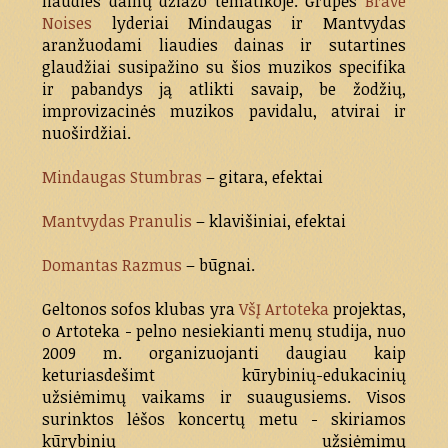
liaudies dainų džiazo tematikoje. Grupės
Brave
Noises
lyderiai Mindaugas ir Mantvydas
aranžuodami liaudies dainas ir sutartines
glaudžiai susipažino su šios muzikos specifika
ir pabandys ją atlikti savaip, be žodžių,
improvizacinės muzikos pavidalu, atvirai ir
nuoširdžiai.
Mindaugas Stumbras
– gitara, efektai
Mantvydas Pranulis
– klavišiniai, efektai
Domantas Razmus
– būgnai.
Geltonos sofos klubas yra
VšĮ Artoteka
projektas,
o Artoteka - pelno nesiekianti menų studija, nuo
2009 m. organizuojanti daugiau kaip
keturiasdešimt kūrybinių-edukacinių
užsiėmimų vaikams ir suaugusiems. Visos
surinktos lėšos koncertų metu - skiriamos
kūrybinių užsiėmimų