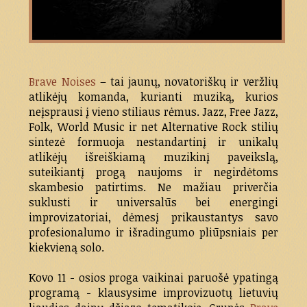
Brave Noises
– tai jaunų, novatoriškų ir veržlių
atlikėjų komanda, kurianti muziką, kurios
neįsprausi į vieno stiliaus rėmus. Jazz, Free Jazz,
Folk, World Music ir net Alternative Rock stilių
sintezė formuoja nestandartinį ir unikalų
atlikėjų išreiškiamą muzikinį paveikslą,
suteikiantį progą naujoms ir negirdėtoms
skambesio patirtims. Ne mažiau priverčia
suklusti ir universalūs bei energingi
improvizatoriai, dėmesį prikaustantys savo
profesionalumo ir išradingumo pliūpsniais per
kiekvieną solo.
Kovo 11 - osios proga vaikinai paruošė ypatingą
programą - klausysime improvizuotų lietuvių