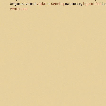
organizavimui
vaikų
ir
senelių
namuose,
ligoninėse
b
centruose
.