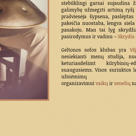
stebūklingi garsai sujaudina 
galimybę užmegzti artimą ryšį 
prašviesėja šypsena, paslėpta
pakeičia nuostaba, lengva siela
pasakoju. Man tai lyg skrydžia
pasirodymus ir vadinu –
Skrydis
Geltonos sofos klubas yra
Vš
nesiekianti menų studija, n
keturiasdešimt kūrybinių
suaugusiems. Visos surinktos l
užsiėmimų
organizavimui
vaikų
ir
senelių
n