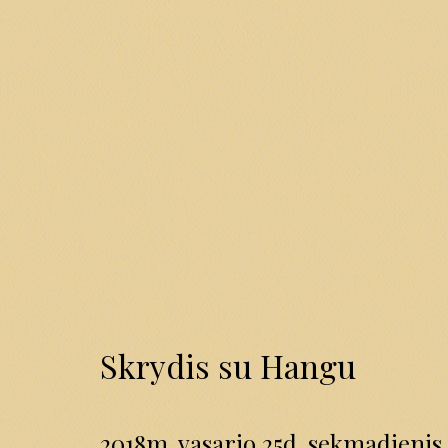
Skrydis su Hangu
2018m. vasario 25d. sekmadienis 