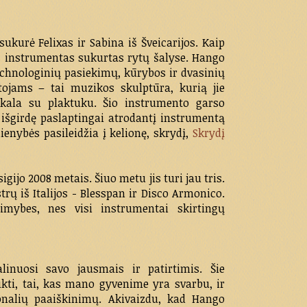
ukurė Felixas ir Sabina iš Šveicarijos. Kaip
is instrumentas sukurtas rytų šalyse. Hango
echnologinių pasiekimų, kūrybos ir dvasinių
ojams – tai muzikos skulptūra, kurią jie
škala su plaktuku. Šio instrumento garso
išgirdę paslaptingai atrodantį instrumentą
enybės pasileidžia į kelionę, skrydį,
Skrydį
gijo 2008 metais. Šiuo metu jis turi jau tris.
rų iš Italijos - Blesspan ir Disco Armonico.
imybes, nes visi instrumentai skirtingų
inuosi savo jausmais ir patirtimis. Šie
kti, tai, kas mano gyvenime yra svarbu, ir
onalių paaiškinimų. Akivaizdu, kad Hango