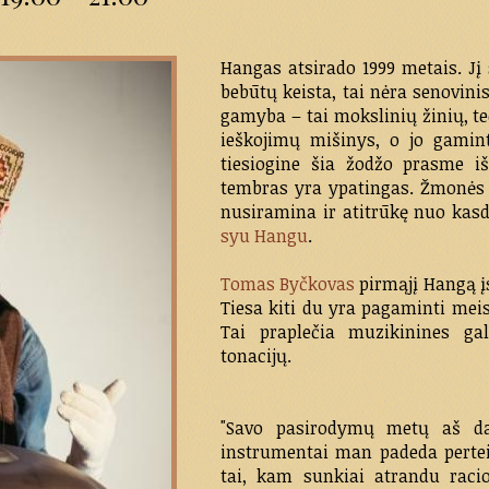
Hangas atsirado 1999 metais. Jį s
bebūtų keista, tai nėra senovin
gamyba – tai mokslinių žinių, t
ieškojimų mišinys, o jo gamint
tiesiogine šia žodžo prasme i
tembras yra ypatingas. Žmonės 
nusiramina ir atitrūkę nuo kasdi
syu Hangu
.
Tomas Byčkovas
pirmąjį Hangą įsi
Tiesa kiti du yra pagaminti meist
Tai praplečia muzikinines gal
tonacijų.
"Savo pasirodymų metų aš dal
instrumentai man padeda pertei
tai, kam sunkiai atrandu raci