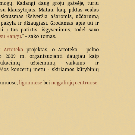
žmogų. Kadangi daug groju gatvėje, turiu
su klausytojais. Matau, kaip piktas veidas
s skausmas išsiveržia ašaromis, uždarumą
 pakyla ir džiaugiasi. Grodamas apie tai ir
i į tas patirtis, išgyvenimus, todėl savo
 su Hangu
." - sako Tomas.
Į Artoteka
projektas, o Artoteka - pelno
uo 2009 m. organizuojanti daugiau kaip
-edukacinių užsiėmimų vaikams ir
ėšos koncertų metu - skiriamos kūrybinių
amuose,
ligoninėse
bei
neįgaliųjų centruose
.