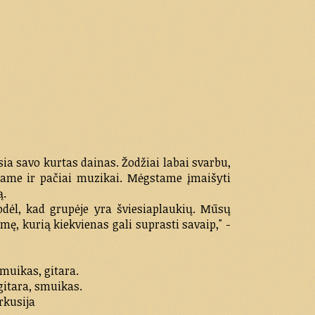
ia savo kurtas dainas. Žodžiai labai svarbu,
ame ir pačiai muzikai. Mėgstame įmaišyti
ą.
dėl, kad grupėje yra šviesiaplaukių. Mūsų
ę, kurią kiekvienas gali suprasti savaip," -
muikas, gitara.
gitara, smuikas.
rkusija