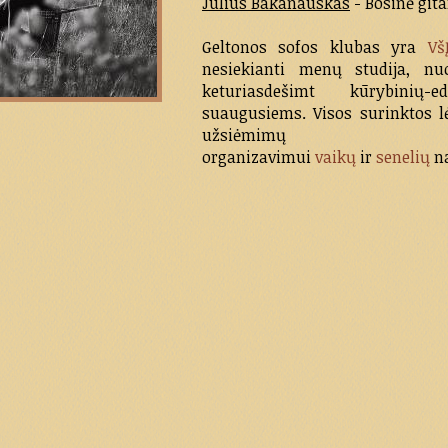
Julius Bakanauskas
- Bosinė gita
Geltonos sofos klubas yra
Vš
nesiekianti menų studija, n
keturiasdešimt kūrybinių
suaugusiems. Visos surinktos l
užsiėmimų
organizavimui
vaikų
ir
senelių
n