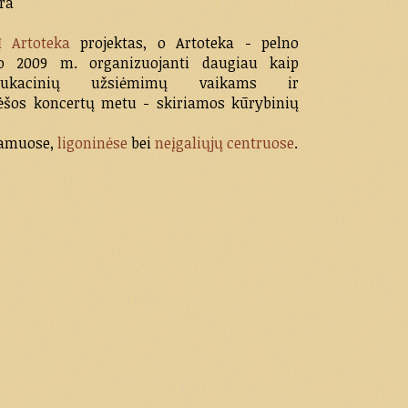
ra
Į Artoteka
projektas, o Artoteka - pelno
uo 2009 m. organizuojanti daugiau kaip
-edukacinių užsiėmimų vaikams ir
ėšos koncertų metu - skiriamos kūrybinių
amuose,
ligoninėse
bei
neįgaliųjų centruose
.