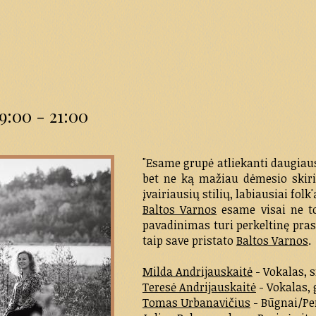
9:00 - 21:00
"Esame grupė atliekanti daugiaus
bet ne ką mažiau dėmesio skiri
įvairiausių stilių, labiausiai folk'
Baltos Varnos
esame visai ne to
pavadinimas turi perkeltinę prasm
taip save pristato
Baltos Varnos
.
Milda Andrijauskaitė
- Vokalas, s
Teresė Andrijauskaitė
- Vokalas, 
Tomas Urbanavičius
- Būgnai/Pe