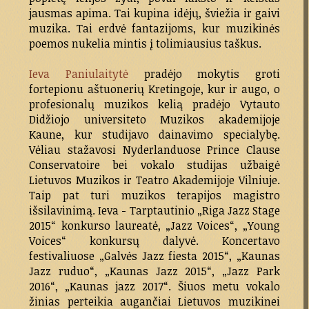
jausmas apima. Tai kupina idėjų, šviežia ir gaivi
muzika. Tai erdvė fantazijoms, kur muzikinės
poemos nukelia mintis į tolimiausius taškus.
Ieva Paniulaitytė
pradėjo mokytis groti
fortepionu aštuonerių Kretingoje, kur ir augo, o
profesionalų muzikos kelią pradėjo Vytauto
Didžiojo universiteto Muzikos akademijoje
Kaune, kur studijavo dainavimo specialybę.
Vėliau stažavosi Nyderlanduose Prince Clause
Conservatoire bei vokalo studijas užbaigė
Lietuvos Muzikos ir Teatro Akademijoje Vilniuje.
Taip pat turi muzikos terapijos magistro
išsilavinimą. Ieva - Tarptautinio „Riga Jazz Stage
2015“ konkurso laureatė, „Jazz Voices“, „Young
Voices“ konkursų dalyvė. Koncertavo
festivaliuose „Galvės Jazz fiesta 2015“, „Kaunas
Jazz ruduo“, „Kaunas Jazz 2015“, „Jazz Park
2016“, „Kaunas jazz 2017“. Šiuos metu vokalo
žinias perteikia augančiai Lietuvos muzikinei