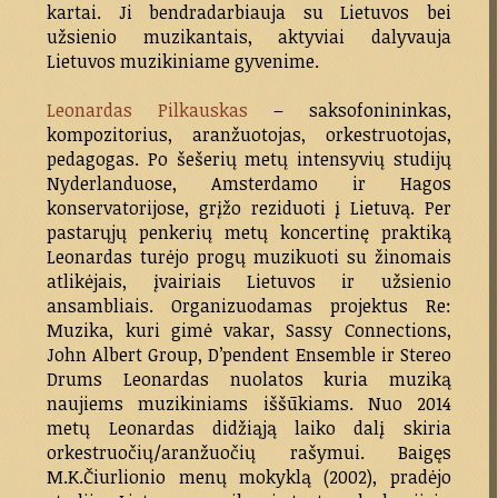
kartai. Ji bendradarbiauja su Lietuvos bei
užsienio muzikantais, aktyviai dalyvauja
Lietuvos muzikiniame gyvenime.
Leonardas Pilkauskas
– saksofonininkas,
kompozitorius, aranžuotojas, orkestruotojas,
pedagogas. Po šešerių metų intensyvių studijų
Nyderlanduose, Amsterdamo ir Hagos
konservatorijose, grįžo reziduoti į Lietuvą. Per
pastarųjų penkerių metų koncertinę praktiką
Leonardas turėjo progų muzikuoti su žinomais
atlikėjais, įvairiais Lietuvos ir užsienio
ansambliais. Organizuodamas projektus Re:
Muzika, kuri gimė vakar, Sassy Connections,
John Albert Group, D’pendent Ensemble ir Stereo
Drums Leonardas nuolatos kuria muziką
naujiems muzikiniams iššūkiams. Nuo 2014
metų Leonardas didžiąją laiko dalį skiria
orkestruočių/aranžuočių rašymui. Baigęs
M.K.Čiurlionio menų mokyklą (2002), pradėjo