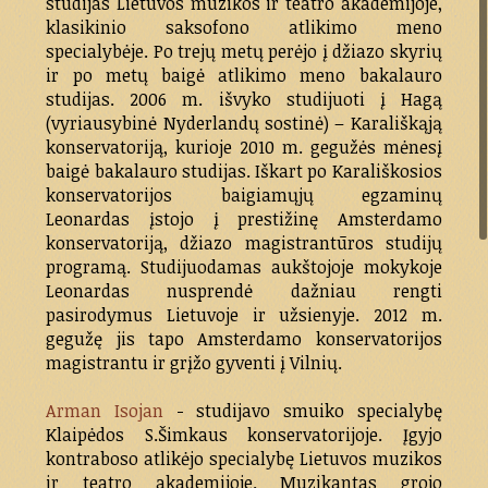
studijas Lietuvos muzikos ir teatro akademijoje,
klasikinio saksofono atlikimo meno
specialybėje. Po trejų metų perėjo į džiazo skyrių
ir po metų baigė atlikimo meno bakalauro
studijas. 2006 m. išvyko studijuoti į Hagą
(vyriausybinė Nyderlandų sostinė) – Karališkąją
konservatoriją, kurioje 2010 m. gegužės mėnesį
baigė bakalauro studijas. Iškart po Karališkosios
konservatorijos baigiamųjų egzaminų
Leonardas įstojo į prestižinę Amsterdamo
konservatoriją, džiazo magistrantūros studijų
programą. Studijuodamas aukštojoje mokykoje
Leonardas nusprendė dažniau rengti
pasirodymus Lietuvoje ir užsienyje. 2012 m.
gegužę jis tapo Amsterdamo konservatorijos
magistrantu ir grįžo gyventi į Vilnių.
Arman Isojan
- studijavo smuiko specialybę
Klaipėdos S.Šimkaus konservatorijoje. Įgyjo
kontraboso atlikėjo specialybę Lietuvos muzikos
ir teatro akademijoje. Muzikantas grojo