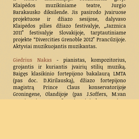
Klaipėdos muzikiniame teatre, Jurgio
Barakausko diksilende. Jis pasirodo įvairuose
projektuose ir džiazo sesijose, dalyvavo
Klaipėdos pilies džiazo festivalyje, „Jazznica
2011” festivalyje Slovakijoje, tarptautiniame
projekte “Divercities Grenoble 2012” Prancūzijoje.
Aktyviai muzikuojantis muzikantas.
Giedrius Nakas
- pianistas, kompozitorius,
grojantis ir kuriantis įvairių stilių muziką.
Baigęs klasikinio fortepijono bakalaurą LMTA
(pas doc. D.Kirilauską), džiazo fortepijono
magistrą Prince Claus konservatorijoje
Groningene, Olandijoje (pas J.Soffers, M.van
Roon), taip pat stažavęsis Niujorke, JAV (pas
F.Hersch, A.Parks, T.Eigsti, D.Kikoski). Aktyviai
koncertuoja su įvairiais Lietuvos atlikėjais ir
grupėmis („Saulės Kliošas”, Jurga Šeduikytė, „Re:
Muzika, kuri gimė vakar”, M. Liu, L.Adomaitis,
„Despotin Fam" ir kiti), dalyvauja skirtinguose