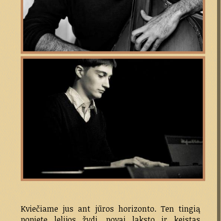
Kviečiame jus ant jūros horizonto. Ten tingią
popietę lelijos žydi, povai laksto ir keistas