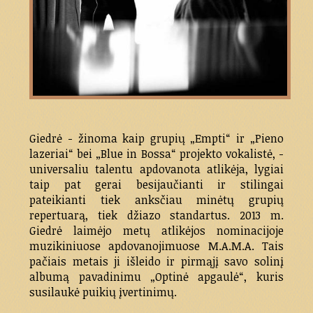
Giedrė - žinoma kaip grupių „Empti“ ir „Pieno
lazeriai“ bei „Blue in Bossa“ projekto vokalistė, -
universaliu talentu apdovanota atlikėja, lygiai
taip pat gerai besijaučianti ir stilingai
pateikianti tiek anksčiau minėtų grupių
repertuarą, tiek džiazo standartus. 2013 m.
Giedrė laimėjo metų atlikėjos nominacijoje
muzikiniuose apdovanojimuose M.A.M.A. Tais
pačiais metais ji išleido ir pirmąjį savo solinį
albumą pavadinimu „Optinė apgaulė“, kuris
susilaukė puikių įvertinimų.