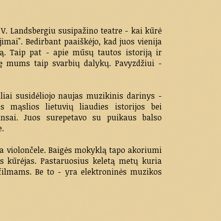
V. Landsbergiu susipažino teatre - kai kūrė
imai". Bedirbant paaiškėjo, kad juos vienija
ą. Taip pat - apie mūsų tautos istoriją ir
ę mums taip svarbių dalykų. Pavyzdžiui -
iai susidėliojo naujas muzikinis darinys -
os mąslios lietuvių liaudies istorijos bei
ansai. Juos surepetavo su puikaus balso
.
ja violončele. Baigės mokyklą tapo akoriumi
s kūrėjas. Pastaruosius keletą metų kuria
 filmams. Be to - yra elektroninės muzikos