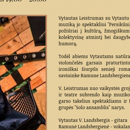
Vytautas Leistrumas su Vytautu 
muziką jo spektakliui "Persikūnij
požiūriai į kultūrą, žmogiškum
kolektyvinę atmintį bei daugyb
humorą.
Todėl abiems Vytautams natūral
violončelės garsais praturtint
ironiškai šiurpūs senieji rom
savininke Ramune Landsbergiene
V. Leistrumas nuo vaikystės gro
ir teatre subrendo kaip muziko
garso takelius spektakliams ir
grupės "Solo ansamblis" narys.
Vytautas V. Landsbergis - gitara
Ramunė Landsbergienė - vokalas