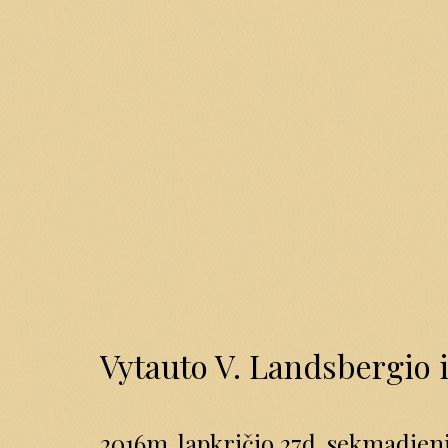
Vytauto V. Landsbergio 
2016m. lapkričio 27d. sekmadieni