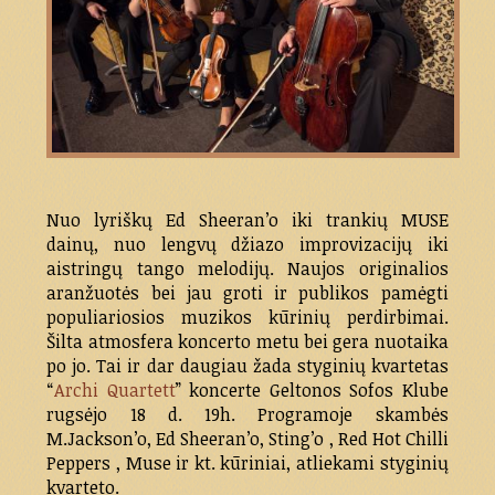
Nuo lyriškų Ed Sheeran’o iki trankių MUSE
dainų, nuo lengvų džiazo improvizacijų iki
aistringų tango melodijų. Naujos originalios
aranžuotės bei jau groti ir publikos pamėgti
populiariosios muzikos kūrinių perdirbimai.
Šilta atmosfera koncerto metu bei gera nuotaika
po jo. Tai ir dar daugiau žada styginių kvartetas
“
Archi Quartett
” koncerte Geltonos Sofos Klube
rugsėjo 18 d. 19h. Programoje skambės
M.Jackson’o, Ed Sheeran’o, Sting’o , Red Hot Chilli
Peppers , Muse ir kt. kūriniai, atliekami styginių
kvarteto.