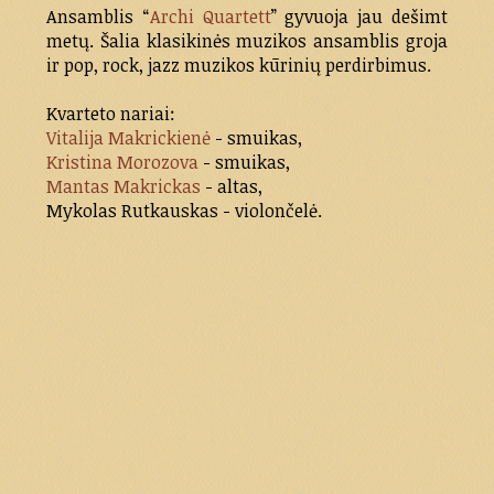
Ansamblis “
Archi Quartett
” gyvuoja jau dešimt
metų. Šalia klasikinės muzikos ansamblis groja
ir pop, rock, jazz muzikos kūrinių perdirbimus.
Kvarteto nariai:
Vitalija Makrickienė
- smuikas,
Kristina Morozova
- smuikas,
Mantas Makrickas
- altas,
Mykolas Rutkauskas - violončelė.