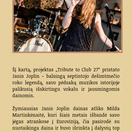
Šį kartą, projektas „Tribute to Club 27“ pristato
Janis Joplin – balsingą septintojo dešimtmečio
roko legendą, savo pėdsaką muzikos istorijoje
palikusią išskirtingu vokalu ir jausmingomis
dainomis.
Žymiausias Janis Joplin dainas atliks Milda
Martinkėnaitė, kuri šiais metais išbandė savo
jėgas atrankose į Euroviziją, čia pasirodė su
nuotaikinga daina ir buvo išrinkta į dalyvių top