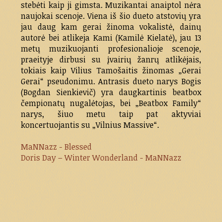
stebėti kaip ji gimsta. Muzikantai anaiptol nėra
naujokai scenoje. Viena iš šio dueto atstovių yra
jau daug kam gerai žinoma vokalistė, dainų
autorė bei atlikeja Kami (Kamilė Kielatė), jau 13
metų muzikuojanti profesionalioje scenoje,
praeityje dirbusi su įvairių žanrų atlikėjais,
tokiais kaip Vilius Tamošaitis žinomas „Gerai
Gerai“ pseudonimu. Antrasis dueto narys Bogis
(Bogdan Sienkievič) yra daugkartinis beatbox
čempionatų nugalėtojas, bei „Beatbox Family“
narys, šiuo metu taip pat aktyviai
koncertuojantis su „Vilnius Massive“.
MaNNazz - Blessed
Doris Day – Winter Wonderland - MaNNazz