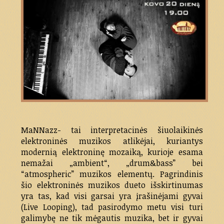
MaNNazz- tai interpretacinės šiuolaikinės
elektroninės muzikos atlikėjai, kuriantys
modernią elektroninę mozaiką, kurioje esama
nemažai „ambient“, „drum&bass” bei
“atmospheric” muzikos elementų. Pagrindinis
šio elektroninės muzikos dueto išskirtinumas
yra tas, kad visi garsai yra įrašinėjami gyvai
(Live Looping), tad pasirodymo metu visi turi
galimybę ne tik mėgautis muzika, bet ir gyvai