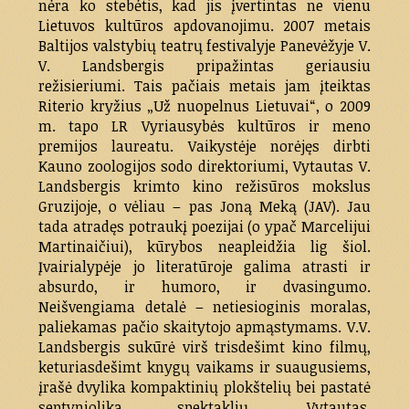
nėra ko stebėtis, kad jis įvertintas ne vienu
Lietuvos kultūros apdovanojimu. 2007 metais
Baltijos valstybių teatrų festivalyje Panevėžyje V.
V. Landsbergis pripažintas geriausiu
režisieriumi. Tais pačiais metais jam įteiktas
Riterio kryžius „Už nuopelnus Lietuvai“, o 2009
m. tapo LR Vyriausybės kultūros ir meno
premijos laureatu. Vaikystėje norėjęs dirbti
Kauno zoologijos sodo direktoriumi, Vytautas V.
Landsbergis krimto kino režisūros mokslus
Gruzijoje, o vėliau – pas Joną Meką (JAV). Jau
tada atradęs potraukį poezijai (o ypač Marcelijui
Martinaičiui), kūrybos neapleidžia lig šiol.
Įvairialypėje jo literatūroje galima atrasti ir
absurdo, ir humoro, ir dvasingumo.
Neišvengiama detalė – netiesioginis moralas,
paliekamas pačio skaitytojo apmąstymams. V.V.
Landsbergis sukūrė virš trisdešimt kino filmų,
keturiasdešimt knygų vaikams ir suaugusiems,
įrašė dvylika kompaktinių plokštelių bei pastatė
septyniolika spektaklių. Vytautas,