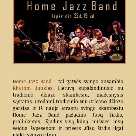
Home Jazz Band
- tai gatvės svingo ansambio
Rhythm Junkies
, Lietuvą supažindinusio su
tradicnio džiazo skambesiu, mažesnysis
sąstatas. Grodami tradicinio Niu Orleano džiazo
garsias ir iš naujo atrastu svingo skambesiu
Home Jazz Band pažadins Jūsų širdis,
pralinksmis, išjudins visą kūną, nušvies Jūsų
veidus šypesenom ir privers Jūsų širdis ilgai
plakti svingo ritmu.