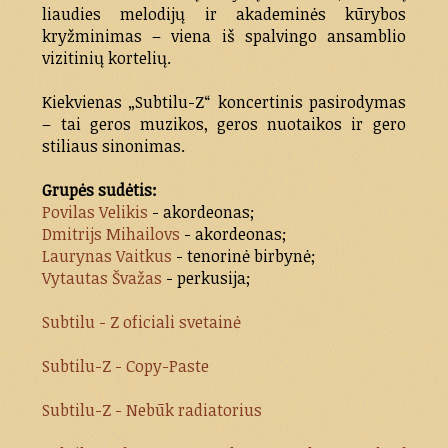
liaudies melodijų ir akademinės kūrybos
kryžminimas – viena iš spalvingo ansamblio
vizitinių kortelių.
Kiekvienas „Subtilu-Z“ koncertinis pasirodymas
– tai geros muzikos, geros nuotaikos ir gero
stiliaus sinonimas.
Grupės sudėtis:
Povilas Velikis
- akordeonas;
Dmitrijs Mihailovs
- akordeonas;
Laurynas Vaitkus
- tenorinė birbynė;
Vytautas Švažas
- perkusija;
Subtilu - Z oficiali svetainė
Subtilu-Z - Copy-Paste
Subtilu-Z - Nebūk radiatorius