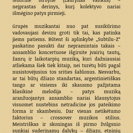
tenorinė birbynė (Laurynas Vaitkus) –
neįprastas derinys, kurį kolektyvo nariai
išmėgino patys pirmieji.
Grupės muzikantai nuo pat susikūrimo
vadovaujasi devizu groti tik tai, kas patinka
jiems patiems. Būtent ši aplinkybė „Subtilu-Z“
paskatino pasukti dar nepramintais takais –
ansamblio koncertuose išgirsite įvairių tautų,
žanrų ir laikotarpių muziką, kuri dažniausiai
atliekama šiek tiek kitaip, nei turėtų būti pagal
nusistovėjusius tos srities šablonus. Nesvarbu,
ar tai būtų džiazo standartas, argentinietiškas
tango ar visiems iki skausmo pažįstama
klasikinė melodija – patys muziką
aranžuojantys ansamblio nariai klausytojus
visuomet nustebins netradicine jos pateikimo
forma ir skambesiu. Dar vienas netikėtumo
faktorius – crossover muzikos stilius.
Meistriškas ir skoningas iš pirmo žvilgsnio
sunkiai suderinamų dalykų – džiazo, etninių