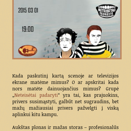
Kada paskutinį kartą scenoje ar televizijos
ekrane matėme mimus? O ar apskritai kada
nors matėte dainuojančius mimus? Grupė
„
Neteisėtai padaryti
“ yra tai, kas prajuokins,
privers susimąstyti, galbūt net sugraudins, bet
mažų mažiausiai privers pažvelgti į viską
aplinkui kitu kampu.
Aukštas plonas ir mažas storas – profesionalūs