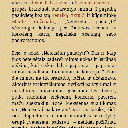
aktoriai
Rokas Petrauskas
ir
Šarūnas Gedvilas
–
grupės branduolį sudarantys mimai. Į pagalbą
pasikvietę bosistą
Henriką Piktuižį
ir būgnininkę
Mantę Gužėnaitę
, „Neteisėtai padaryti“
sėkmingai keliauja per Lietuvos scenas ir
kiekvieną kartą nepalieka abejingų savo
pasirodymams.
Beje, o kodėl „Neteisėtai padaryti“? Kas ir kaip
juos neteisėtais padarė? Mimai Rokas ir Šarūnas
aiškina, kad viskas labai paprasta – paprastai
mimai nekalba ar tuo labiau nedainuoja. Tačiau
šie mimai ne tik prakalbo, tačiau ir uždainavo.
Aktorinis meistriškumas, netikėti palyginimai ir
metaforos, muzikiniai gebėjimai bei tiesiog
puiki nuotaika kiekvieną koncertą paverčia
mažu spektakliu. Todėl kiekvienas susitikimas
su „Neteisėtai padarytais“ yra vis kitoks, šiek
tiek atspindintis to meto nuotaikas ir realybę.
Grupė „Neteisėtai padaryti“ – netikėti požiūriai,