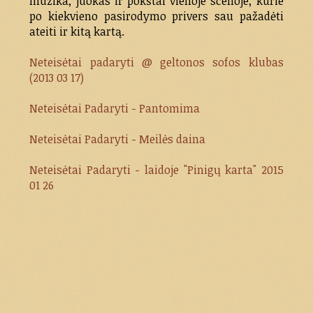
muzika, juokas ir pokštai vienoje scenoje, kurie
po kiekvieno pasirodymo privers sau pažadėti
ateiti ir kitą kartą.
Neteisėtai padaryti @ geltonos sofos klubas
(2013 03 17)
Neteisėtai Padaryti - Pantomima
Neteisėtai Padaryti - Meilės daina
Neteisėtai Padaryti - laidoje "Pinigų karta" 2015
01 26