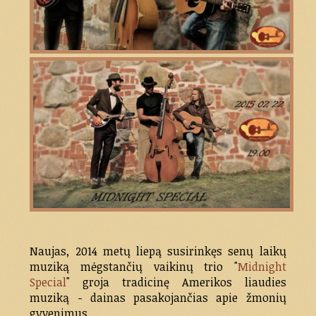
Naujas, 2014 metų liepą susirinkęs senų laikų
muziką mėgstančių vaikinų trio "
Midnight
Special
" groja tradicinę Amerikos liaudies
muziką - dainas pasakojančias apie žmonių
gyvenimus.