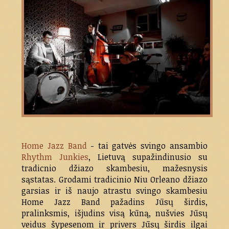
Home Jazz Band
- tai gatvės svingo ansambio
Rhythm Junkies
, Lietuvą supažindinusio su
tradicnio džiazo skambesiu, mažesnysis
sąstatas. Grodami tradicinio Niu Orleano džiazo
garsias ir iš naujo atrastu svingo skambesiu
Home Jazz Band pažadins Jūsų širdis,
pralinksmis, išjudins visą kūną, nušvies Jūsų
veidus šypesenom ir privers Jūsų širdis ilgai