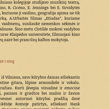
lniaus kolegijoje studijavo muzikinį teatrą.
no, R. Cicėno, E. Jennings bei E. Sirvidytės
, kuriuose ji vaidino, geografija apima ne tik
orką. A.Urbaitės filmas „Etiudas“, kuriame
nių vaidmenų, susilaukė nemenkos sėkmės ir
aliuose. Šiuo metu Clotilde mokosi vaidybos
kurse Klaipėdos universitete, filmuojasi kino
vų narė bei prancūzų kalbos mokytoja.
ze i sing
s iš Vilniaus, savo kūrybos dainas atliekantis
tine gitara, lūpine armonikėle ir vokalu.
ražiau. Kurti įkvepia vizualinė ir emocinė
i, painios ir griežtos bei mažos ir žavios
yvesnei autorinei kūrybai pradžią davė
kštėje Romoje patirtys, atliekant Hank