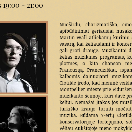
 19:00 - 21:00
Nuoširdu, charizmatiška, em
apibūdinimai geriausiai nusako
Martin Wall atliekamų kūrinių st
vasarą, kai keliaudami ir koncert
gali groti drauge. Muzikantai d
kelias muzikines programas, ku
plotmes, o kita chanson mel
Prancūziją. Prancūziškai, ispan
kalbomis dainuojanti muzikant
Clotilde įrodo, kad meninė veikla
Montpellier mieste prie Viduržemi
muzikanto šeimoje, kuri davė p
keliui. Nemažai įtakos jos muz
turkiško kraujo turinti močiu
muzika. Būdama 7-erių Clotild
konservatorijoje fortepijono, s
Vėliau Aukštojoje meno mokykloj