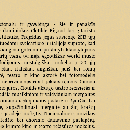
ocionalu ir gyvybinga - šie ir panašūs
 dainininkės Clotilde Rigaud bei gitaristo
ilistiką. Projektas jėgas suvienijo 2013-ųjų
uodami Šveicarijoje ir Italijoje suprato, kad
žiaugiasi galėdami pristatyti klausytojams
rių viena tyrinėja egzotiškas world music
odijomis nostalgiškai nukelia į 50-ųjų
iškai, itališkai, angliškai, jidiš bei romų
ė, teatro ir kino aktorė bei fotomodelis
 neprivalo apsiriboti jokiais rėmais. Gimusi
o jūros, Clotilde užaugo teatro režisierės ir
radžią muzikiniam ir vaidybiniam mergaitės
ikiniams ieškojimams padarė ir žydiško bei
tė, supažindinusi mergaitę su šių kraštų
e pradėjo mokytis Nacionalinėje muzikos
olfedžio bei chorinio dainavimo paslapčių.
e krimto kino ir teatro režisūros mokslus.