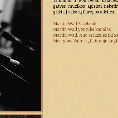
Williams ir Bob Dylan balades.
gatvės muzikos apleisti neketi
grįžta į vakarų Europos aikštes.
Martin Wall Facebook
Martin Wall youtube kanalas
Martin Wall. Nuo Jeruzalės iki Sa
Martynas Valius: „Dainuoju angliš