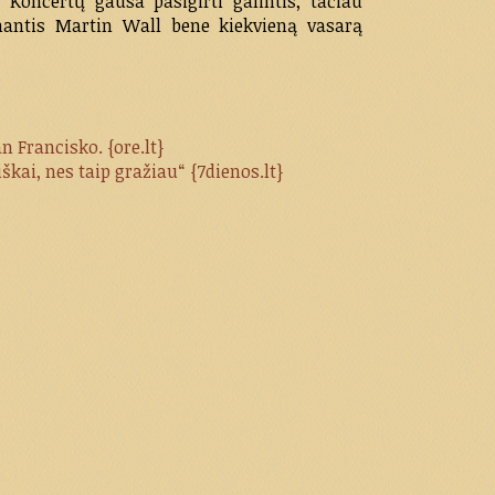
 Koncertų gausa pasigirti galintis, tačiau
nantis Martin Wall bene kiekvieną vasarą
n Francisko. {ore.lt}
kai, nes taip gražiau“ {7dienos.lt}