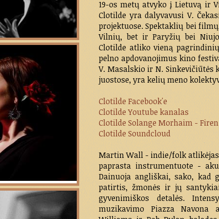
19-os metų atvyko į Lietuvą ir Vi
Clotilde yra dalyvavusi V. Čekasi
projektuose. Spektaklių bei filmų
Vilnių, bet ir Paryžių bei Niuj
Clotilde atliko vieną pagrindi
pelno apdovanojimus kino festiv
V. Masalskio ir N. Sinkevičiūtės 
juostose, yra kelių meno kolekty
Clotilde Facebook'e
Clotilde Youtube kanalas
Clotilde Solange Morhaim - Firen
Clotilde Soundcloud
Martin Wall - indie/folk atlikėja
paprasta instrumentuote - akus
Dainuoja angliškai, sako, kad g
patirtis, žmonės ir jų santykia
gyvenimiškos detalės. Intens
muzikavimo Piazza Navona ai