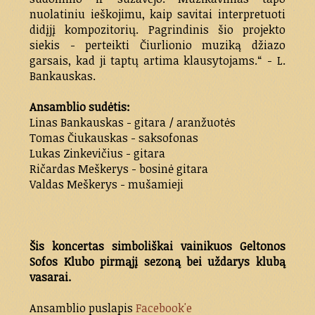
nuolatiniu ieškojimu, kaip savitai interpretuoti
didįjį kompozitorių. Pagrindinis šio projekto
siekis - perteikti Čiurlionio muziką džiazo
garsais, kad ji taptų artima klausytojams.“ - L.
Bankauskas.
Ansamblio sudėtis:
Linas Bankauskas - gitara / aranžuotės
Tomas Čiukauskas - saksofonas
Lukas Zinkevičius - gitara
Ričardas Meškerys - bosinė gitara
Valdas Meškerys - mušamieji
Šis koncertas simboliškai vainikuos Geltonos
Sofos Klubo pirmąjį sezoną bei uždarys klubą
vasarai.
Ansamblio puslapis
Facebook'e