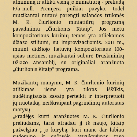
atminimą ir atlikti vieną jo miniatiūrą - preliudą
F/a-moll. Premjera puikiai pavyko, todėl
muzikantai nutarė parengti valandos trukmės
M. K. Čiurlionio miniatiūrų programą
pavadinimu „Čiurlionis Kitaip“. Jos metu
kompozitoriaus kūrinių temos yra atliekamos
džiazo stiliumi, su improvizacijomis. 2011 m.,
minint didžiojo lietuvių kompozitoriaus 100-
ąsias metines, muzikantai suburė Druskininkų
Džiazo Ansamblį, su originaliai aranžuota
„Čiurlionis Kitaip“ programa.
Muzikantų manymu, M. K. Čiurlionio kūrinių
atlikimas jiems yra tikras iššūkis,
sudėtingiausia savaip perteikti ir interpretuoti
jų nuotaiką, neiškraipant pagrindinių autoriaus
motyvų.
„Pradėjęs kurti aranžuotes M. K. Čiurlionio
preliudams, tarsi atradau jį iš naujo, kitaip
pažvelgiau į jo kūrybą, kuri mane dar labiau
sudomino ir sužavėjo. Muzikavimas tapo