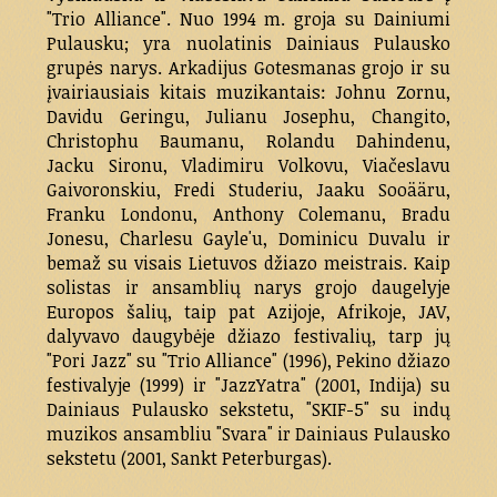
"Trio Alliance". Nuo 1994 m. groja su Dainiumi
Pulausku; yra nuolatinis Dainiaus Pulausko
grupės narys. Arkadijus Gotesmanas grojo ir su
įvairiausiais kitais muzikantais: Johnu Zornu,
Davidu Geringu, Julianu Josephu, Changito,
Christophu Baumanu, Rolandu Dahindenu,
Jacku Sironu, Vladimiru Volkovu, Viačeslavu
Gaivoronskiu, Fredi Studeriu, Jaaku Sooääru,
Franku Londonu, Anthony Colemanu, Bradu
Jonesu, Charlesu Gayle'u, Dominicu Duvalu ir
bemaž su visais Lietuvos džiazo meistrais. Kaip
solistas ir ansamblių narys grojo daugelyje
Europos šalių, taip pat Azijoje, Afrikoje, JAV,
dalyvavo daugybėje džiazo festivalių, tarp jų
"Pori Jazz" su "Trio Alliance" (1996), Pekino džiazo
festivalyje (1999) ir "JazzYatra" (2001, Indija) su
Dainiaus Pulausko sekstetu, "SKIF-5" su indų
muzikos ansambliu "Svara" ir Dainiaus Pulausko
sekstetu (2001, Sankt Peterburgas).