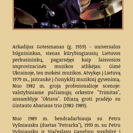
Arkadijus Gotesmanas (g. 1959) - universalus
būgnininkas, vienas kūrybingiausių Lietuvos
perkusininkų, pagarsėjęs kaip laisvosios
improvizacinės muzikos atlikėjas. Gimė
Ukrainoje, ten mokėsi muzikos. Atvykęs į Lietuvą
1979 m., įsitraukė į čionykštį muzikinį gyvenimą.
Nuo 1982 m. groja profesionalioje scenoje:
valstybiniame pučiamųjų orkestre "Trimitas",
ansamblyje "Oktava". Džiazą groti pradėjo su
Gintauto Abariaus trio (1982-1989).
Nuo 1989 m. bendradarbiauja su Petru
Vyšniausku (duetas "Petrarka"), 1993 m. su Petru
Vyšniausku ir Viačeslavu Ganelinu susibūrė į