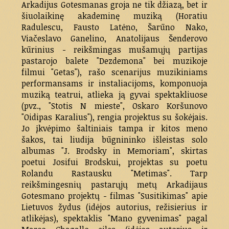
Arkadijus Gotesmanas groja ne tik džiazą, bet ir
šiuolaikinę akademinę muziką (Horatiu
Radulescu, Fausto Latėno, Šarūno Nako,
Viačeslavo Ganelino, Anatolijaus Šenderovo
kūrinius - reikšmingas mušamųjų partijas
pastarojo balete "Dezdemona" bei muzikoje
filmui "Getas"), rašo scenarijus muzikiniams
performansams ir instaliacijoms, komponuoja
muziką teatrui, atlieka ją gyvai spektakliuose
(pvz., "Stotis N mieste", Oskaro Koršunovo
"Oidipas Karalius"), rengia projektus su šokėjais.
Jo įkvėpimo šaltiniais tampa ir kitos meno
šakos, tai liudija būgnininko išleistas solo
albumas "J. Brodsky in Memoriam", skirtas
poetui Josifui Brodskui, projektas su poetu
Rolandu Rastausku "Metimas". Tarp
reikšmingesnių pastarųjų metų Arkadijaus
Gotesmano projektų - filmas "Susitikimas" apie
Lietuvos žydus (idėjos autorius, režisierius ir
atlikėjas), spektaklis "Mano gyvenimas" pagal