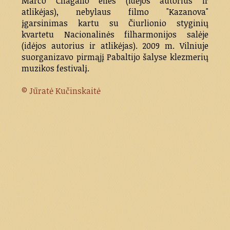
Marco Chagallo eiles (idėjos autorius ir
atlikėjas), nebylaus filmo "Kazanova"
įgarsinimas kartu su Čiurlionio styginių
kvartetu Nacionalinės filharmonijos salėje
(idėjos autorius ir atlikėjas). 2009 m. Vilniuje
suorganizavo pirmąjį Pabaltijo šalyse klezmerių
muzikos festivalį.
© Jūratė Kučinskaitė