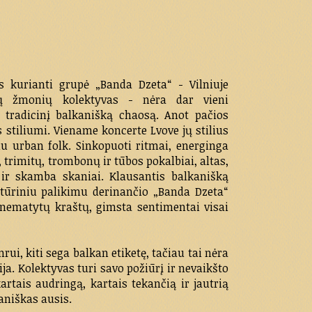
s kurianti grupė „Banda Dzeta“ - Vilniuje
nių žmonių kolektyvas - nėra dar vieni
s tradicinį balkanišką chaosą. Anot pačios
s stiliumi. Viename koncerte Lvove jų stilius
u urban folk. Sinkopuoti ritmai, energinga
, trimitų, trombonų ir tūbos pokalbiai, altas,
u ir skamba skaniai. Klausantis balkanišką
ltūriniu palikimu derinančio „Banda Dzeta“
s nematytų kraštų, gimsta sentimentai visai
nrui, kiti sega balkan etiketę, tačiau tai nėra
a. Kolektyvas turi savo požiūrį ir nevaikšto
artais audringą, kartais tekančią ir jautrią
aniškas ausis.