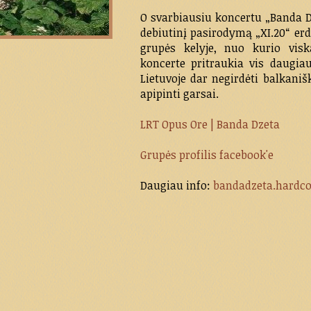
O svarbiausiu koncertu „Banda Dz
debiutinį pasirodymą „XI.20“ erdv
grupės kelyje, nuo kurio visk
koncerte pritraukia vis daugia
Lietuvoje dar negirdėti balkanišk
apipinti garsai.
LRT Opus Ore | Banda Dzeta
Grupės profilis facebook'e
Daugiau info:
bandadzeta.hardcor