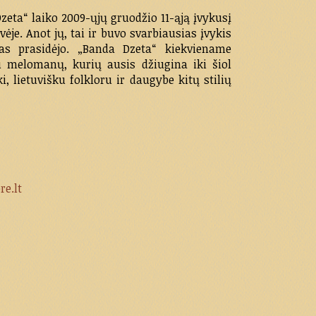
eta“ laiko 2009-ųjų gruodžio 11-ąją įvykusį
ėje. Anot jų, tai ir buvo svarbiausias įvykis
as prasidėjo. „Banda Dzeta“ kiekviename
u melomanų, kurių ausis džiugina iki šiol
i, lietuvišku folkloru ir daugybe kitų stilių
e.lt