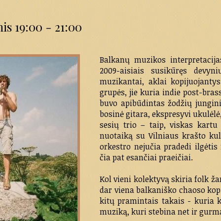
is 19:00 - 21:00
Balkanų muzikos interpretacija
2009-aisiais susikūręs devy
muzikantai, aklai kopijuojanty
grupės, jie kuria indie post-bras
buvo apibūdintas žodžių jungini
bosinė gitara, ekspresyvi ukulėlė
sesių trio – taip, viskas kart
nuotaiką su Vilniaus krašto ku
orkestro nejučia pradedi ilgėti
čia pat esančiai praeičiai.
Kol vieni kolektyvą skiria folk ža
dar viena balkaniško chaoso kopij
kitų pramintais takais - kuria k
muziką, kuri stebina net ir gurm