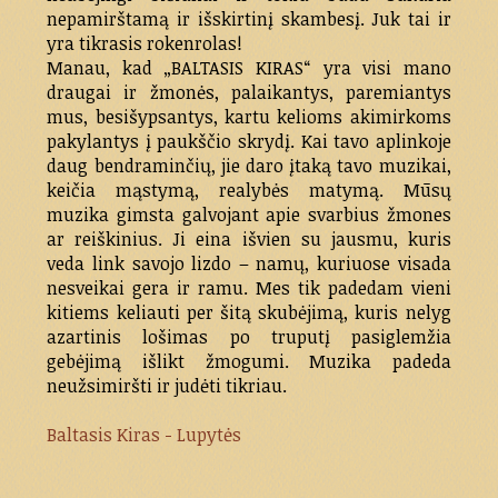
nepamirštamą ir išskirtinį skambesį. Juk tai ir
yra tikrasis rokenrolas!
Manau, kad „BALTASIS KIRAS“ yra visi mano
draugai ir žmonės, palaikantys, paremiantys
mus, besišypsantys, kartu kelioms akimirkoms
pakylantys į paukščio skrydį. Kai tavo aplinkoje
daug bendraminčių, jie daro įtaką tavo muzikai,
keičia mąstymą, realybės matymą. Mūsų
muzika gimsta galvojant apie svarbius žmones
ar reiškinius. Ji eina išvien su jausmu, kuris
veda link savojo lizdo – namų, kuriuose visada
nesveikai gera ir ramu. Mes tik padedam vieni
kitiems keliauti per šitą skubėjimą, kuris nelyg
azartinis lošimas po truputį pasiglemžia
gebėjimą išlikt žmogumi. Muzika padeda
neužsimiršti ir judėti tikriau.
Baltasis Kiras - Lupytės