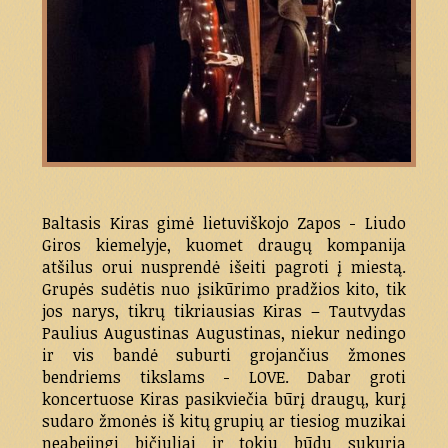
Baltasis Kiras gimė lietuviškojo Zapos - Liudo
Giros kiemelyje, kuomet draugų kompanija
atšilus orui nusprendė išeiti pagroti į miestą.
Grupės sudėtis nuo įsikūrimo pradžios kito, tik
jos narys, tikrų tikriausias Kiras – Tautvydas
Paulius Augustinas Augustinas, niekur nedingo
ir vis bandė suburti grojančius žmones
bendriems tikslams - LOVE. Dabar groti
koncertuose Kiras pasikviečia būrį draugų, kurį
sudaro žmonės iš kitų grupių ar tiesiog muzikai
neabejingi bičiuliai ir tokiu būdu sukuria